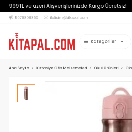
999TL ve üzeri Alışverişlerinizde Kargo Ücretsiz!
5079806863
iletisim@kitapal.com
Kategoriler
Ana Sayfa
Kırtasiye Ofis Malzemeleri
Okul Ürünleri
Oku