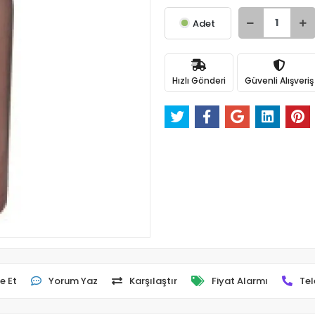
Adet
Hızlı Gönderi
Güvenli Alışveriş
e Et
Yorum Yaz
Karşılaştır
Fiyat Alarmı
Tel