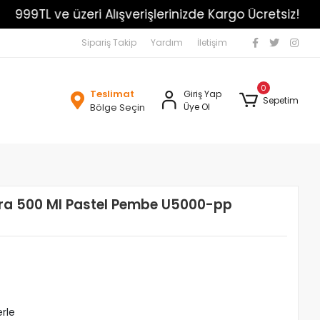
999TL ve üzeri Alışverişlerinizde Kargo Ücretsiz!
Sipariş Takip
Yardım
İletişim
0
Teslimat
Giriş Yap
Sepetim
Bölge Seçin
Üye Ol
tara 500 Ml Pastel Pembe U5000-pp
erle