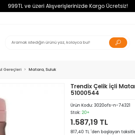
999TL ve üzeri Alışverişlerinizde Kargo Ücretsiz!
l Gereçleri
Matara, Suluk
Trendix Çelik İçli Ma
51000544
Ürün Kodu:
3020ofs-n-74321
Stok:
20+
1.587,19 TL
817,40 TL 'den başlayan taksitl