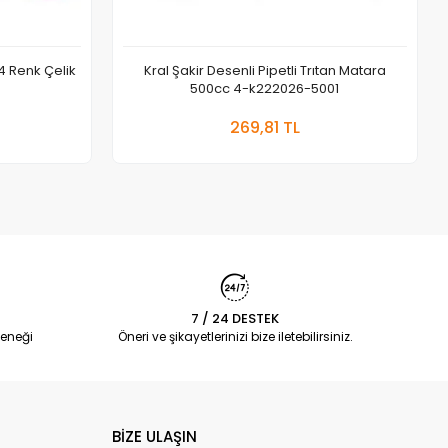
4 Renk Çelik
Kral Şakir Desenli Pipetli Trıtan Matara
500cc 4-k222026-5001
 Ekle
Sepete Ekle
269,81 TL
Adet
7 / 24 DESTEK
eneği
Öneri ve şikayetlerinizi bize iletebilirsiniz.
BİZE ULAŞIN