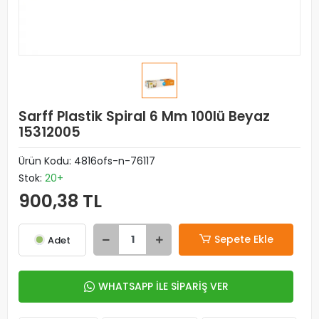
Sarff Plastik Spiral 6 Mm 100lü Beyaz
15312005
Ürün Kodu:
4816ofs-n-76117
Stok:
20+
900,38 TL
Sepete Ekle
Adet
WHATSAPP İLE SİPARİŞ VER