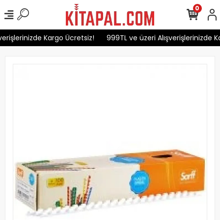
0
erişlerinizde Kargo Ücretsiz!
999TL ve üzeri Alışverişlerinizde Ka