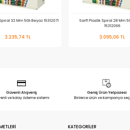
 Spiral 32 Mm 50li Beyaz 15312071
Sarff Plastik Spiral 28 Mm 5
15312066
Sepete Ekle
Sepete
3.235,74 TL
3.095,06 TL
Adet
Adet
Güvenli Alışveriş
Geniş Ürün Yelpazesi
enli ve kolay ödeme sistemi
Binlerce ürün ve kampanya seç
METLERİ
KATEGORİLER