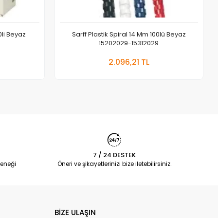
0li Beyaz
Sarff Plastik Spiral 14 Mm 100lü Beyaz
15202029-15312029
 Ekle
Sepete Ekle
2.096,21 TL
Adet
7 / 24 DESTEK
eneği
Öneri ve şikayetlerinizi bize iletebilirsiniz.
BİZE ULAŞIN