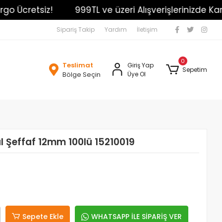
Ücretsiz!
999TL ve üzeri Alışverişlerinizde Kargo Ü
Sipariş Takip
Yardım
İletişim
0
Teslimat
Giriş Yap
Sepetim
Bölge Seçin
Üye Ol
al Şeffaf 12mm 100lü 15210019
Sepete Ekle
WHATSAPP İLE SİPARİŞ VER