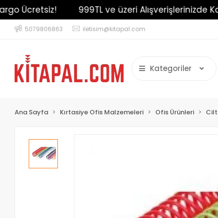
 Ücretsiz!
999TL ve üzeri Alışverişlerinizde Kargo
5079806863
iletisim@kitapal.com
Kategoriler
Ana Sayfa
Kırtasiye Ofis Malzemeleri
Ofis Ürünleri
Cil