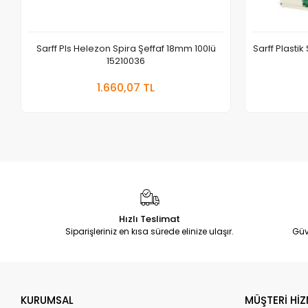
Sarff Pls Helezon Spira Şeffaf 18mm 100lü
Sarff Plastik
15210036
Sepete Ekle
1.660,07 TL
Adet
Hızlı Teslimat
Siparişleriniz en kısa sürede elinize ulaşır.
Güv
KURUMSAL
MÜŞTERİ HİZ