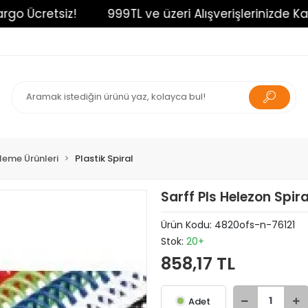
 Ücretsiz!
999TL ve üzeri Alışverişlerinizde Kargo 
tleme Ürünleri
Plastik Spiral
Sarff Pls Helezon Spir
Ürün Kodu:
4820ofs-n-76121
Stok:
20+
858,17 TL
Adet