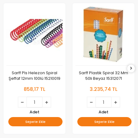
Sarff Pls Helezon Spiral
Sarff Plastik Spiral 32 Mm
Şeffaf 12mm 100lü 15210019
50li Beyaz 15312071
858,17 TL
3.235,74 TL
Adet
Adet
Sepete Ekle
Sepete Ekle