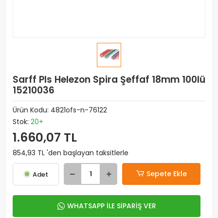
Sarff Pls Helezon Spira Şeffaf 18mm 100lü
15210036
Ürün Kodu:
4821ofs-n-76122
Stok:
20+
1.660,07 TL
854,93 TL 'den başlayan taksitlerle
Sepete Ekle
Adet
WHATSAPP İLE SİPARİŞ VER